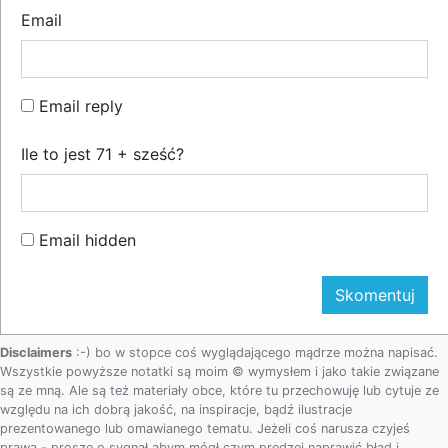
Email
Email reply
Ile to jest 71 + sześć?
Email hidden
Disclaimers
:-) bo w stopce coś wyglądającego mądrze można napisać.
Wszystkie powyższe notatki są moim © wymysłem i jako takie związane
są ze mną. Ale są też materiały obce, które tu przechowuję lub cytuje ze
względu na ich dobrą jakość, na inspiracje, bądź ilustracje
prezentowanego lub omawianego tematu. Jeżeli coś narusza czyjeś
prawa - proszę o sygnał abym mógł czym prędzej naprawić błąd i