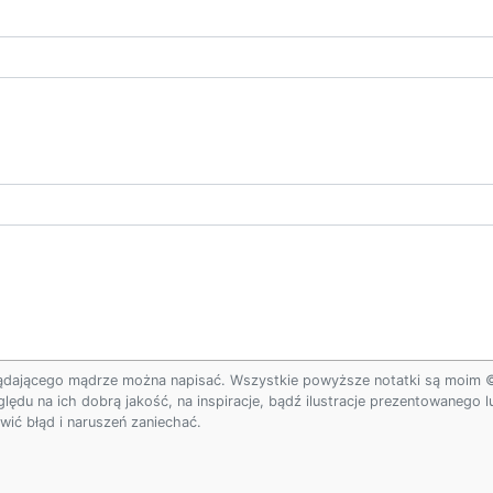
ądającego mądrze można napisać. Wszystkie powyższe notatki są moim © w
ględu na ich dobrą jakość, na inspiracje, bądź ilustracje prezentowanego
ić błąd i naruszeń zaniechać.