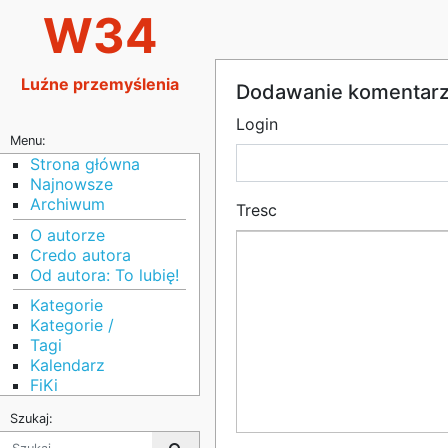
W34
Luźne przemyślenia
Dodawanie komentar
Login
Menu:
Strona główna
Najnowsze
Archiwum
Tresc
O autorze
Credo autora
Od autora: To lubię!
Kategorie
Kategorie /
Tagi
Kalendarz
FiKi
Szukaj: