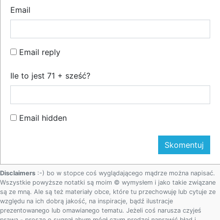
Email
Email reply
Ile to jest 71 + sześć?
Email hidden
Disclaimers
:-) bo w stopce coś wyglądającego mądrze można napisać.
Wszystkie powyższe notatki są moim © wymysłem i jako takie związane
są ze mną. Ale są też materiały obce, które tu przechowuję lub cytuje ze
względu na ich dobrą jakość, na inspiracje, bądź ilustracje
prezentowanego lub omawianego tematu. Jeżeli coś narusza czyjeś
prawa - proszę o sygnał abym mógł czym prędzej naprawić błąd i