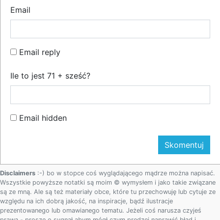
Email
Email reply
Ile to jest 71 + sześć?
Email hidden
Disclaimers
:-) bo w stopce coś wyglądającego mądrze można napisać.
Wszystkie powyższe notatki są moim © wymysłem i jako takie związane
są ze mną. Ale są też materiały obce, które tu przechowuję lub cytuje ze
względu na ich dobrą jakość, na inspiracje, bądź ilustracje
prezentowanego lub omawianego tematu. Jeżeli coś narusza czyjeś
prawa - proszę o sygnał abym mógł czym prędzej naprawić błąd i