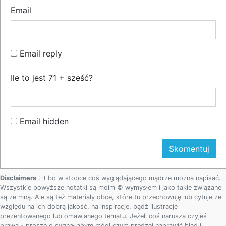
Email
Email reply
Ile to jest 71 + sześć?
Email hidden
Disclaimers
:-) bo w stopce coś wyglądającego mądrze można napisać.
Wszystkie powyższe notatki są moim © wymysłem i jako takie związane
są ze mną. Ale są też materiały obce, które tu przechowuję lub cytuje ze
względu na ich dobrą jakość, na inspiracje, bądź ilustracje
prezentowanego lub omawianego tematu. Jeżeli coś narusza czyjeś
prawa - proszę o sygnał abym mógł czym prędzej naprawić błąd i