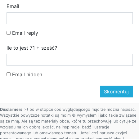
Email
Email reply
Ile to jest 71 + sześć?
Email hidden
Disclaimers
:-) bo w stopce coś wyglądającego mądrze można napisać.
Wszystkie powyższe notatki są moim © wymysłem i jako takie związane
są ze mną. Ale są też materiały obce, które tu przechowuję lub cytuje ze
względu na ich dobrą jakość, na inspiracje, bądź ilustracje
prezentowanego lub omawianego tematu. Jeżeli coś narusza czyjeś
prawa - proszę o sygnał abym mógł czym prędzej naprawić błąd i