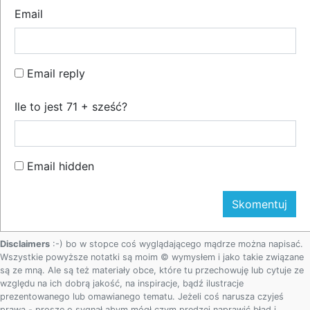
Email
Email reply
Ile to jest 71 + sześć?
Email hidden
Disclaimers
:-) bo w stopce coś wyglądającego mądrze można napisać.
Wszystkie powyższe notatki są moim © wymysłem i jako takie związane
są ze mną. Ale są też materiały obce, które tu przechowuję lub cytuje ze
względu na ich dobrą jakość, na inspiracje, bądź ilustracje
prezentowanego lub omawianego tematu. Jeżeli coś narusza czyjeś
prawa - proszę o sygnał abym mógł czym prędzej naprawić błąd i