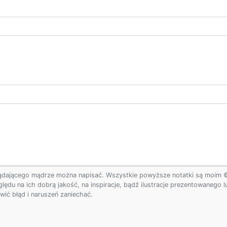
ądającego mądrze można napisać. Wszystkie powyższe notatki są moim © w
ględu na ich dobrą jakość, na inspiracje, bądź ilustracje prezentowanego
ić błąd i naruszeń zaniechać.