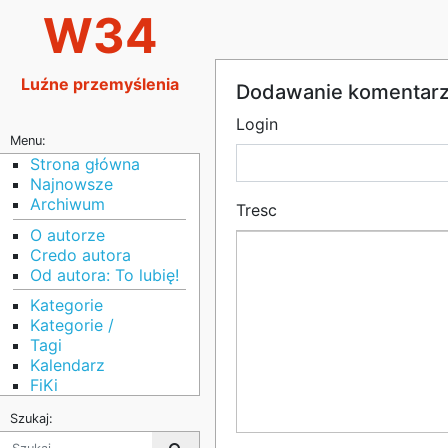
W34
Luźne przemyślenia
Dodawanie komentar
Login
Menu:
Strona główna
Najnowsze
Archiwum
Tresc
O autorze
Credo autora
Od autora: To lubię!
Kategorie
Kategorie /
Tagi
Kalendarz
FiKi
Szukaj: