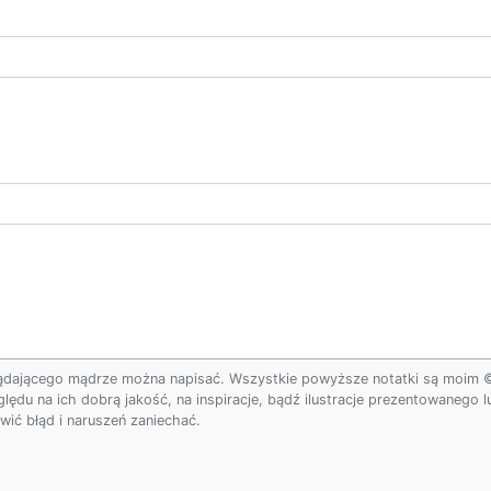
ądającego mądrze można napisać. Wszystkie powyższe notatki są moim © w
ględu na ich dobrą jakość, na inspiracje, bądź ilustracje prezentowanego
ić błąd i naruszeń zaniechać.