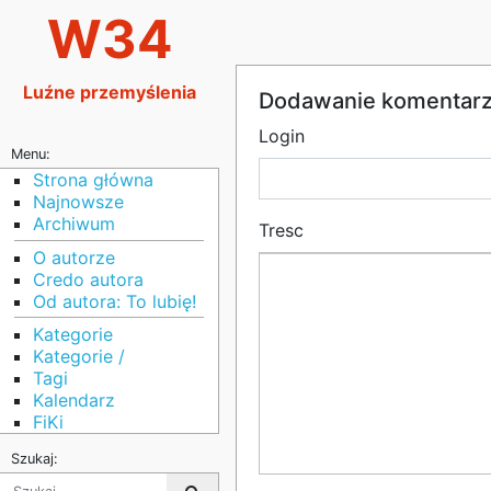
W34
Luźne przemyślenia
Dodawanie komentar
Login
Menu:
Strona główna
Najnowsze
Archiwum
Tresc
O autorze
Credo autora
Od autora: To lubię!
Kategorie
Kategorie /
Tagi
Kalendarz
FiKi
Szukaj: