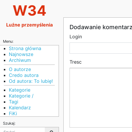
W34
Luźne przemyślenia
Dodawanie komentar
Login
Menu:
Strona główna
Najnowsze
Archiwum
Tresc
O autorze
Credo autora
Od autora: To lubię!
Kategorie
Kategorie /
Tagi
Kalendarz
FiKi
Szukaj: