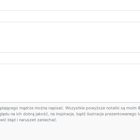
ądającego mądrze można napisać. Wszystkie powyższe notatki są moim © w
ględu na ich dobrą jakość, na inspiracje, bądź ilustracje prezentowanego
ić błąd i naruszeń zaniechać.