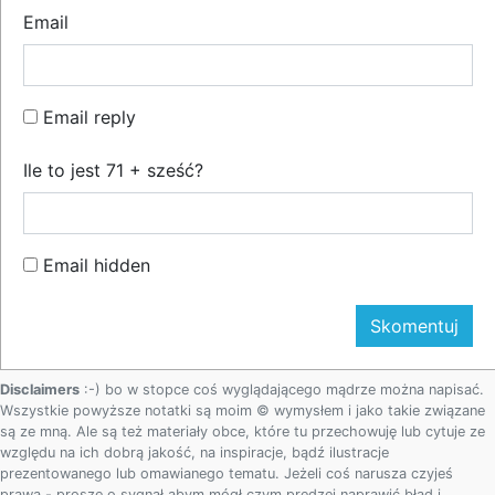
Email
Email reply
Ile to jest 71 + sześć?
Email hidden
Disclaimers
:-) bo w stopce coś wyglądającego mądrze można napisać.
Wszystkie powyższe notatki są moim © wymysłem i jako takie związane
są ze mną. Ale są też materiały obce, które tu przechowuję lub cytuje ze
względu na ich dobrą jakość, na inspiracje, bądź ilustracje
prezentowanego lub omawianego tematu. Jeżeli coś narusza czyjeś
prawa - proszę o sygnał abym mógł czym prędzej naprawić błąd i