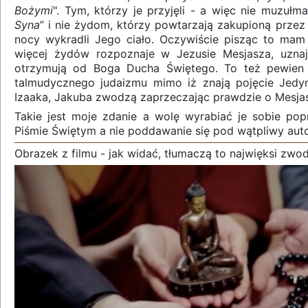
Bożymi
". Tym, którzy je przyjęli - a więc nie muzułm
Syna
” i nie żydom, którzy powtarzają zakupioną prze
nocy wykradli Jego ciało. Oczywiście pisząc to mam
więcej żydów rozpoznaje w Jezusie Mesjasza, uzna
otrzymują od Boga Ducha Świętego. To też pewien z
talmudycznego judaizmu mimo iż znają pojęcie Jed
Izaaka, Jakuba zwodzą zaprzeczając prawdzie o Mesja
Takie jest moje zdanie a wolę wyrabiać je sobie p
Piśmie Świętym a nie poddawanie się pod wątpliwy auto
Obrazek z filmu - jak widać, tłumaczą to najwięksi zwodzi