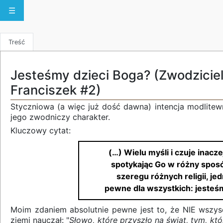
☰
Treść
Jesteśmy dzieci Boga? (Zwodzicie
Franciszek #2)
Styczniowa (a więc już dość dawna) intencja modlitew
jego zwodniczy charakter.
Kluczowy cytat:
(…) Wielu myśli i czuje inacze
spotykając Go w różny sposó
szeregu różnych religii, jed
pewne dla wszystkich: jesteś
Moim zdaniem absolutnie pewne jest to, że NIE wszys
ziemi nauczał: "
Słowo, które przyszło na świat, tym, któr