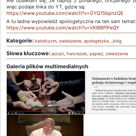
Ale obawiam się, że napisy z polskiego, oficjalnego b
więc podaje linka do YT, gdzie są:
https://www.youtube.com/watch?v=GYQ15bpnzQE
A tu ładna wypowiedź apologetyczna na ten sam temat
https://www.youtube.com/watch?v=VKlBBffPeQY
Kategorie:
katolicyzm
,
zwiedzenie
,
apologetyka
,
_blog
Słowa kluczowe:
jezuici
,
franciszek
,
papież
,
zwiedzenie
Galeria plików multimedialnych