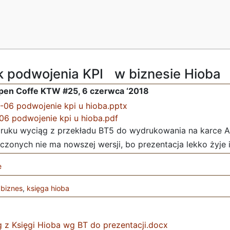
k podwojenia KPI w biznesie Hioba
pen Coffe KTW #25, 6 czerwca ‘2018
-06 podwojenie kpi u hioba.pptx
06 podwojenie kpi u hioba.pdf
uku wyciąg z przekładu BT5 do wydrukowania na karce 
zonych nie ma nowszej wersji, bo prezentacja lekko żyje i
e
,
biznes
,
księga hioba
z Księgi Hioba wg BT do prezentacji.docx