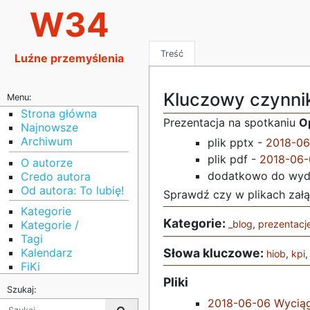
W34
Treść
Luźne przemyślenia
Kluczowy czynni
Menu:
Strona główna
Prezentacja na spotkaniu
O
Najnowsze
Archiwum
plik pptx -
2018-06
plik pdf -
2018-06-
O autorze
dodatkowo do wydr
Credo autora
Od autora: To lubię!
Sprawdź czy w plikach załąc
Kategorie
Kategorie:
Kategorie /
_blog
,
prezentacj
Tagi
Słowa kluczowe:
Kalendarz
hiob
,
kpi
FiKi
Pliki
Szukaj:
2018-06-06 Wyciąg 