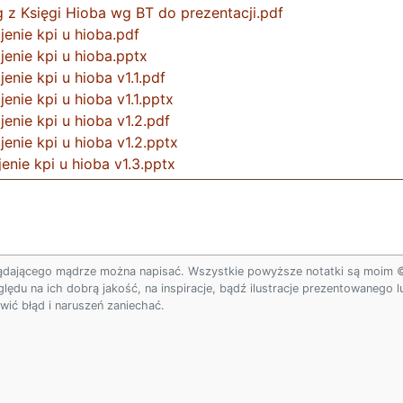
z Księgi Hioba wg BT do prezentacji.pdf
nie kpi u hioba.pdf
nie kpi u hioba.pptx
nie kpi u hioba v1.1.pdf
nie kpi u hioba v1.1.pptx
nie kpi u hioba v1.2.pdf
nie kpi u hioba v1.2.pptx
nie kpi u hioba v1.3.pptx
ądającego mądrze można napisać. Wszystkie powyższe notatki są moim © w
ględu na ich dobrą jakość, na inspiracje, bądź ilustracje prezentowanego
ić błąd i naruszeń zaniechać.