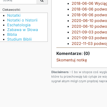
2018-06-06 Wyciąg 
2018-06-06 podwoje
Ciekawostki:
2018-06-06 podwoje
Notatki
Notatki o historii
2020-06-10 podwoje
Eschatologia
2020-06-10 podwoje
Zabawa w Słowa
2021-09-03 podwoje
Biblia
2021-09-03 podwoje
Studium Biblii
2022-11-03 podwoje
Komentarze: (0)
Skomentuj notkę
Disclaimers
:-) bo w stopce coś wygl
które tu przechowuję lub cytuje ze wz
sygnał abym mógł czym prędzej napraw