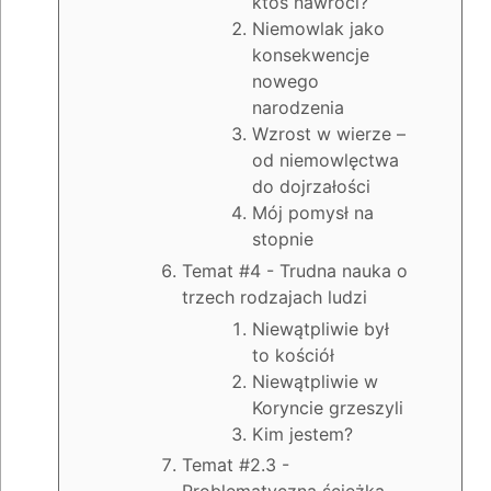
ktoś nawróci?
Niemowlak jako
konsekwencje
nowego
narodzenia
Wzrost w wierze –
od niemowlęctwa
do dojrzałości
Mój pomysł na
stopnie
Temat #4 - Trudna nauka o
trzech rodzajach ludzi
Niewątpliwie był
to kościół
Niewątpliwie w
Koryncie grzeszyli
Kim jestem?
Temat #2.3 -