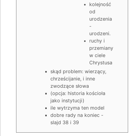
kolejność
od
urodzenia
-
urodzeni.
ruchy i
przemiany
w ciele
Chrystusa
skąd problem: wierzący,
chrześcijanie, i inne
zwodzące słowa
(opcja: historia kościoła
jako instytucji)
ile wytrzyma ten model
dobre rady na koniec -
slajd 38 i 39