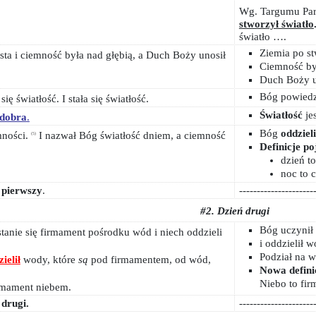
Wg. Targumu Par
stworzył światło
światło ….
Ziemia po st
usta i ciemność była nad głębią, a Duch Boży unosił
Ciemność był
Duch Boży u
Bóg powiedzia
ię światłość. I stała się światłość.
Światłość
je
dobra
.
Bóg
oddzieli
mności.
I nazwał Bóg światłość dniem, a ciemność
(5)
Definicje po
dzień to
noc to 
 pierwszy
.
---------------------
#2. Dzień drugi
Bóg uczynił 
anie się firmament pośrodku wód i niech oddzieli
i oddzielił
Podział na 
ielił
wody, które
są
pod firmamentem, od wód,
Nowa defini
Niebo to fi
rmament niebem.
 drugi.
---------------------