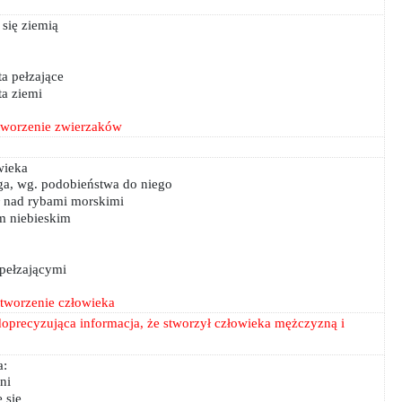
się ziemią
ta pełzające
ta ziemi
tworzenie zwierzaków
wieka
ga, wg. podobieństwa do niego
 nad rybami morskimi
m niebieskim
 pełzającymi
stworzenie człowieka
doprecyzująca informacja, że stworzył człowieka mężczyzną i
a:
ni
 się