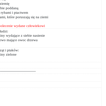
 ziemię
obie poddaną
 rybami i ptactwem
ami, które poruszają się na ziemi
polecenie wydane człowiekowi
ludzi:
liny wydające z siebie nasienie
zewo mające owoc drzewa
ząt i ptaków:
liny zielone
-------------------------------