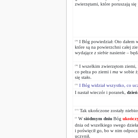
zwierzętami, które poruszają się
I Bóg powiedział: Oto dałem w
(29)
które są na powierzchni całej z
wydające
z siebie
nasienie – będ
I wszelkim zwierzętom ziemi, 
(30)
co pełza po ziemi i
ma
w sobie 
się stało.
I Bóg widział wszystko, co uc
(31)
I nastał wieczór i poranek,
dzień
Tak ukończone zostały niebiosa
(2:1)
W
siódmym dniu
Bóg
ukończ
(2)
dnia od wszelkiego swego dzieła
i poświęcił go, bo w nim odpocz
uczynił.