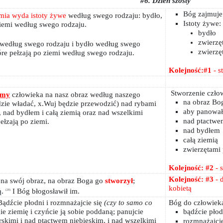
#6. Dzień szósty
Bóg zajmuje 
mia wyda istoty żywe
według swego rodzaju: bydło,
Istoty żywe:
 ziemi według swego rodzaju.
bydło
zwierzę
 według swego rodzaju i bydło według swego
zwierzę
tóre pełzają po ziemi według swego rodzaju.
Kolejność:#1
- s
Stworzenie czło
ńmy
człowieka na nasz obraz według naszego
na obraz Bo
dzie władać, x.Wuj będzie przewodzić) nad rybami
aby panował
 nad bydłem i całą ziemią oraz nad wszelkimi
nad ptactwe
ełzają po ziemi.
nad bydłem
całą ziemią
zwierzętami
Kolejność: #2
- 
Kolejność: #3
- 
na swój obraz, na obraz Boga go
stworzył
;
kobietą
ą.
I Bóg błogosławił im.
(28)
ądźcie płodni i rozmnażajcie się
(czy to samo co
Bóg do człowiek
ie ziemię i czyńcie ją sobie poddaną; panujcie
bądźcie płod
skimi i nad ptactwem niebieskim, i nad wszelkimi
rozmnażajcie