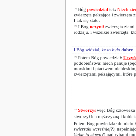
Bóg
powiedział
też:
Niech zie
(24)
zwierzęta pełzające i zwierzęta
I tak się stało.
I Bóg
uczynił
zwierzęta ziemi
(25)
rodzaju, i wszelkie zwierzęta, k
I Bóg widział, że
to było
dobre
.
Potem Bóg powiedział:
Uczy
(26)
podobieństwa; niech panuje (bę
morskimi i ptactwem niebieskim,
zwierzętami pełzającymi, które p
Stworzył
więc Bóg człowieka 
(27)
stworzył ich mężczyzną i kobiet
Potem Bóg powiedział do nich: B
zwierzaki wcześniej?),
napełniajc
(
jakie to słowo?
) nad rybami mor