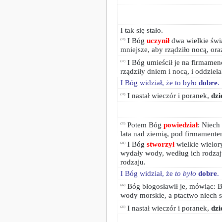
I tak się stało.
I Bóg
uczynił
dwa wielkie świa
(16)
mniejsze, aby rządziło nocą, ora
I Bóg umieścił je na firmamenc
(17)
rządziły dniem i nocą, i oddziel
I Bóg widział, że to było
dobre
.
I nastał wieczór i poranek,
dzi
(19)
Potem Bóg
powiedział
: Niech
(20)
lata nad ziemią, pod firmamente
I Bóg
stworzył
wielkie wielory
(21)
wydały wody, według ich rodzaj
rodzaju.
I Bóg widział, że
to było
dobre
.
Bóg błogosławił je, mówiąc: 
(22)
wody morskie, a ptactwo niech s
I nastał wieczór i poranek,
dzi
(23)