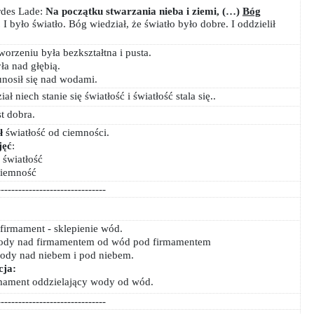
des Lade:
Na początku stwarzania nieba i ziemi, (…)
Bóg
.
I było światło. Bóg wiedział, że światło było dobre. I oddzielił
worzeniu była bezkształtna i pusta.
a nad głębią.
nosił się nad wodami.
ł niech stanie się światłość i światłość stala się..
st dobra.
ł
światłość od ciemności.
jęć
:
 światłość
ciemność
-------------------------------
firmament - sklepienie wód.
 wody nad firmamentem od wód pod firmamentem
wody nad niebem i pod niebem.
cja:
rmament oddzielający wody od wód.
-------------------------------