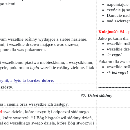
 po ziemi.
napełniajcie
czyńcie ją s
Danucie nad
nad zwierzęt
Kolejność: #4
- 
Jako pokarm dla 
am wszelkie rośliny wydające z siebie nasienie,
wszelkie roś
iemi, i wszelkie drzewo mające owoc drzewa,
wszelkie dr
ą one dla was pokarmem.
->
vege!
Pokarm dla zwier
i wszelkiemu ptactwu niebieskiemu, i wszystkiemu,
wszelkie roś
życie, pokarmem
będą
wszelkie rośliny zielone. I tak
-> też vege!
zynił, a
było
to
bardzo
dobre
.
 szósty
.
---------------------
#7. Dzień siódmy
 i ziemia oraz wszystkie ich zastępy.
ył
swe dzieło, które uczynił; i odpoczął siódmego
, które stworzył.
I Bóg błogosławił siódmy dzień,
(3)
ął od wszelkiego swego dzieła, które Bóg stworzył i