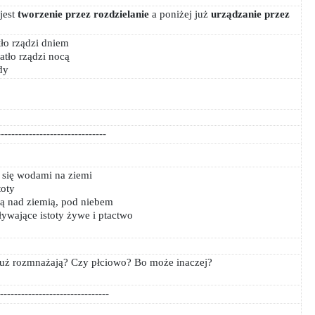
jest
tworzenie przez
rozdzielanie
a poniżej już
urządzanie przez
tło rządzi dniem
atło rządzi nocą
dy
-------------------------------
 się wodami na ziemi
toty
ają nad ziemią, pod niebem
ływające istoty żywe i ptactwo
 już rozmnażają? Czy płciowo? Bo może inaczej?
-------------------------------