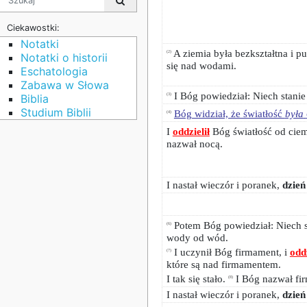
Ciekawostki:
Notatki
A ziemia była bezkształtna i p
(2)
Notatki o historii
się nad wodami.
Eschatologia
Zabawa w Słowa
I Bóg powiedział: Niech stanie s
(3)
Biblia
Studium Biblii
Bóg widział, że światłość
była
(4)
I
oddzielił
Bóg światłość od cie
nazwał nocą.
I nastał wieczór i poranek,
dzień
Potem Bóg powiedział: Niech st
(6)
wody od wód.
I uczynił Bóg firmament, i
oddz
(7)
które są nad firmamentem.
I tak się stało.
I Bóg nazwał fi
(8)
I nastał wieczór i poranek,
dzień