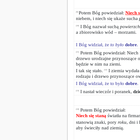
Potem Bóg powiedział:
Niech 
(9)
niebem, i niech się ukaże sucha
I Bóg nazwał suchą
powierzch
(10)
a zbiorowisko wód – morzami.
I Bóg widział, że
to było
dobre
.
Potem Bóg powiedział: Niech z
(11)
drzewo urodzajne przynoszące o
będzie w nim na ziemi.
I tak się stało.
I ziemia wydała
(12)
rodzaju i drzewo przynoszące o
I Bóg widział, że to było
dobre
.
I nastał wieczór i poranek,
dzi
(13)
Potem Bóg powiedział:
(14)
Niech się staną
światła na firma
stanowią znaki, pory
roku
, dni i 
aby świeciły nad ziemią.