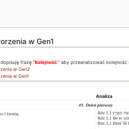
worzenia w Gen1
dopisuję frazę "
Kolejność
:
" aby przeanalizować kolejność
rzenia w Gen2
rzenia w Gen1
Analiza
#1. Dzień pierwszy
Rdz 1,1 ָאָרֶץ׃
o i ziemię.
Rdz 1,1 Be re szi
Rdz 1,1 Bürë´šît