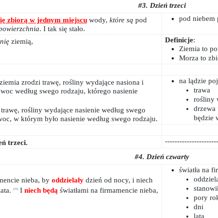
#3. Dzień trzeci
pod niebem p
się zbiorą w jednym miejscu
wody,
które są
pod
powierzchnia
. I tak się stało.
Definicje
:
nię
ziemią,
Ziemia to po
Morza to zb
na lądzie poj
iemia zrodzi trawę, rośliny wydające nasiona i
trawa
woc według swego rodzaju, którego nasienie
rośliny
drzewa 
 trawę, rośliny wydające nasienie według swego
będzie
woc, w którym było nasienie według swego rodzaju.
---------------------
eń trzeci.
#4. Dzień czwarty
światła na f
oddziel
mencie nieba, by
oddzielały
dzień od nocy, i niech
stanowi
lata.
I
niech będą
światłami na firmamencie nieba,
(15)
pory ro
dni
lata