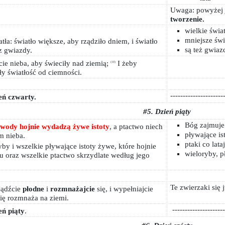
Uwaga: powyżej 
tworzenie.
wielkie świa
mniejsze świ
tła: światło większe, aby rządziło dniem, i światło
są też gwiaz
z gwiazdy.
ie nieba, aby świeciły nad ziemią;
I żeby
(18)
ały światłość od ciemności.
---------------------
eń czwarty.
#5. Dzień piąty
Bóg zajmuje
wody hojnie wydadzą żywe istoty
, a ptactwo niech
pływające is
m nieba.
ptaki co lat
by i wszelkie pływające istoty żywe, które hojnie
wieloryby, p
u oraz wszelkie ptactwo skrzydlate według jego
Te zwierzaki się
Bądźcie
płodne
i
rozmnażajcie
się, i wypełniajcie
ię rozmnaża na ziemi.
---------------------
eń piąty
.