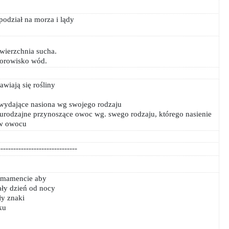
odział na morza i lądy
wierzchnia sucha.
iorowisko wód.
awiają się rośliny
 wydające nasiona wg swojego rodzaju
urodzajne przynoszące owoc wg. swego rodzaju, którego nasienie
 w owocu
-------------------------------
irmamencie aby
ały dzień od nocy
ły znaki
ku