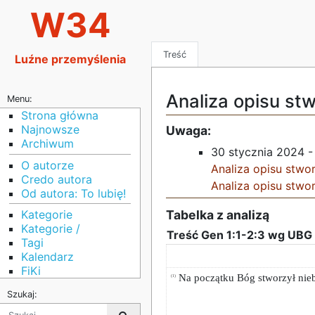
W34
Treść
Luźne przemyślenia
Analiza opisu st
Menu:
Strona główna
Najnowsze
Uwaga:
Archiwum
30 stycznia 2024 - 
O autorze
Analiza opisu stwo
Credo autora
Analiza opisu stwo
Od autora: To lubię!
Kategorie
Tabelka z analizą
Kategorie /
Treść Gen 1:1-2:3 wg UBG
Tagi
Kalendarz
FiKi
Na początku Bóg stworzył nieb
(1)
Szukaj: