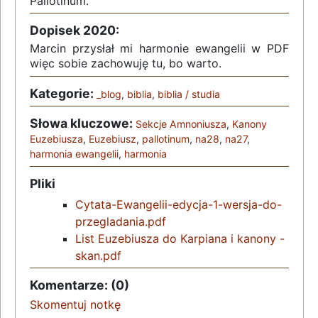
Pallotinum.
Dopisek 2020:
Marcin przysłał mi harmonie ewangelii w PDF
więc sobie zachowuję tu, bo warto.
Kategorie:
_blog
,
biblia
,
biblia / studia
Słowa kluczowe:
Sekcje Amnoniusza
,
Kanony
Euzebiusza
,
Euzebiusz
,
pallotinum
,
na28
,
na27
,
harmonia ewangelii
,
harmonia
Pliki
Cytata-Ewangelii-edycja-1-wersja-do-
przegladania.pdf
List Euzebiusza do Karpiana i kanony -
skan.pdf
Komentarze: (0)
Skomentuj notkę