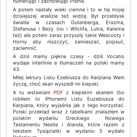
numerując i zachowując Pisma.
A potem nastały wieki ciemne i to w tej mojej
dzisiejszej analizie też widzę. Był przebłysk
światła w czasach Gutenberga, Erazma,
Stefanusa i Bezy (no i Wilclifa, Lutra, Kalwina
też) ale potem zaraz przyszły takie Wescooty i
Horny aby niszczyć, zamieszać, popsuć,
zaciemnić.
A dziś mamy piękne czasy - dziś Vocatio
wydaje interlinie a tłumaczeń na polski mamy
43.
Miłej lektury Listu Ezebiusza do Karpiana Wam
życzę, choć skan wyszedł mi kiepski.
A tu wstawiam
PDF
z kiepskim skanem (bo
robiłem to iPhonem) Listu Euzebiusza do
Karpiana, który wyjaśnia jak z tego korzystać.
Polski przekład wraz z tabelkami znalazłem w
polskim wydaniu Greckiego Nowego
Testamentu Nestle i Alanda, które razem z
tekstem Tysiąclatki w wydaniu 5 wydało