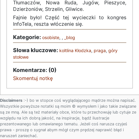
Tłumaczów, Nowa Ruda, Jugów, Pieszyce,
Dzierżoniów, Strzelin, Gliwice.
Fajnie było! Część tej wycieczki to kongres
InfoTela, reszta włóczenie się.
Kategorie:
osobiste
, ,
_blog
Słowa kluczowe:
koltlina Kłodzka
,
praga
,
góry
stołowe
Komentarze: (0)
Skomentuj notkę
Disclaimers
:-) bo w stopce coś wyglądającego mądrze można napisać.
Wszystkie powyższe notatki są moim © wymysłem i jako takie związane
są ze mną. Ale są też materiały obce, które tu przechowuję lub cytuje ze
względu na ich dobrą jakość, na inspiracje, bądź ilustracje
prezentowanego lub omawianego tematu. Jeżeli coś narusza czyjeś
prawa - proszę o sygnał abym mógł czym prędzej naprawić błąd i
naruszeń zaniechać.