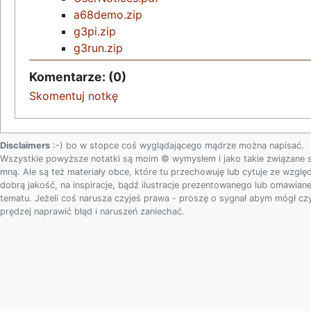
a68demo.zip
g3pi.zip
g3run.zip
Komentarze: (0)
Skomentuj notkę
Disclaimers
:-) bo w stopce coś wyglądającego mądrze można napisać.
Wszystkie powyższe notatki są moim © wymysłem i jako takie związane 
mną. Ale są też materiały obce, które tu przechowuję lub cytuje ze względ
dobrą jakość, na inspiracje, bądź ilustracje prezentowanego lub omawian
tematu. Jeżeli coś narusza czyjeś prawa - proszę o sygnał abym mógł c
prędzej naprawić błąd i naruszeń zaniechać.