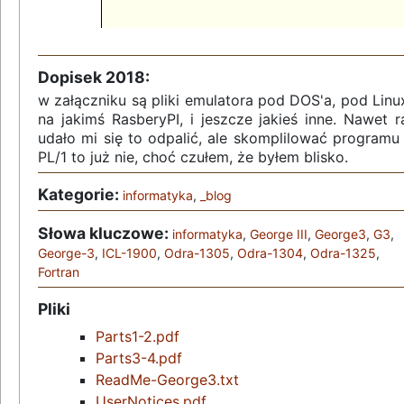
Dopisek 2018:
w załączniku są pliki emulatora pod DOS'a, pod Linu
na jakimś RasberyPI, i jeszcze jakieś inne. Nawet r
udało mi się to odpalić, ale skomplilować programu
PL/1 to już nie, choć czułem, że byłem blisko.
Kategorie:
informatyka
,
_blog
Słowa kluczowe:
informatyka
,
George III
,
George3
,
G3
,
George-3
,
ICL-1900
,
Odra-1305
,
Odra-1304
,
Odra-1325
,
Fortran
Pliki
Parts1-2.pdf
Parts3-4.pdf
ReadMe-George3.txt
UserNotices.pdf