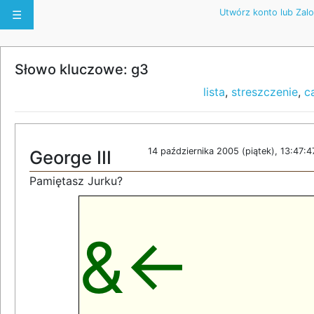
Utwórz konto lub Zalo
☰
Słowo kluczowe: g3
lista
,
streszczenie
,
c
14 października 2005 (piątek), 13:47:4
George III
Pamiętasz Jurku?
&<-