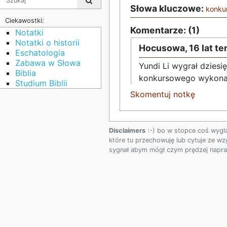
Słowa kluczowe:
konku
Ciekawostki:
Komentarze: (1)
Notatki
Notatki o historii
Hocusowa,
16 lat t
Eschatologia
Zabawa w Słowa
Yundi Li wygrał dziesi
Biblia
konkursowego wykonani
Studium Biblii
Skomentuj notkę
Disclaimers
:-) bo w stopce coś wygl
które tu przechowuję lub cytuje ze wz
sygnał abym mógł czym prędzej napraw