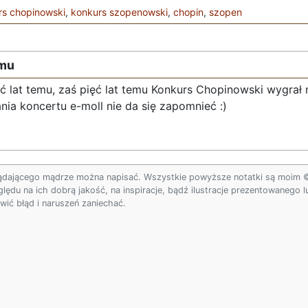
rs chopinowski
,
konkurs szopenowski
,
chopin
,
szopen
emu
ęć lat temu, zaś pięć lat temu Konkurs Chopinowski wygrał 
a koncertu e-moll nie da się zapomnieć :)
ądającego mądrze można napisać. Wszystkie powyższe notatki są moim © w
ględu na ich dobrą jakość, na inspiracje, bądź ilustracje prezentowanego
ić błąd i naruszeń zaniechać.