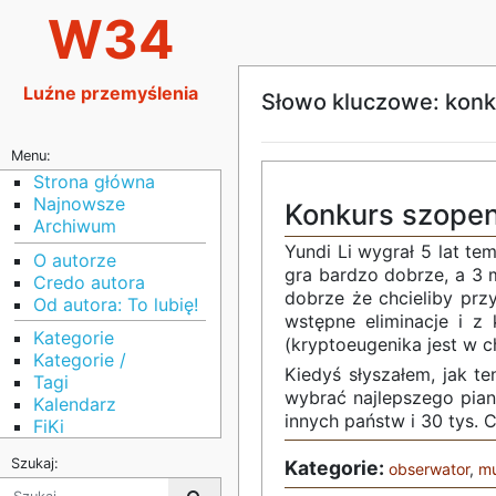
W34
Luźne przemyślenia
Słowo kluczowe: kon
Menu:
Strona główna
Najnowsze
Konkurs szope
Archiwum
Yundi Li wygrał 5 lat te
O autorze
gra bardzo dobrze, a 3 
Credo autora
dobrze że chcieliby prz
Od autora: To lubię!
wstępne eliminacje i z k
Kategorie
(kryptoeugenika jest w c
Kategorie /
Kiedyś słyszałem, jak t
Tagi
wybrać najlepszego pian
Kalendarz
innych państw i 30 tys.
FiKi
Szukaj:
Kategorie:
obserwator
,
m