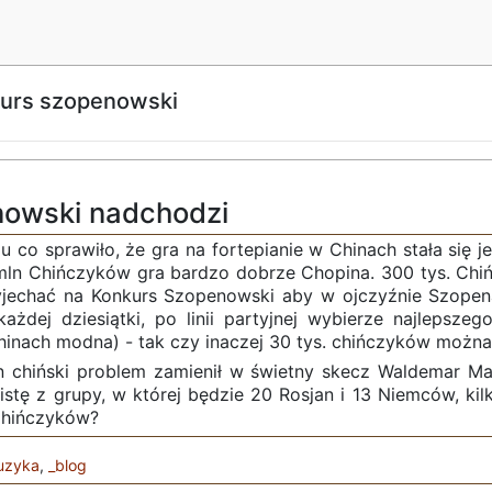
kurs szopenowski
nowski nadchodzi
mu co sprawiło, że gra na fortepianie w Chinach stała się
mln Chińczyków gra bardzo dobrze Chopina. 300 tys. Chiń
yjechać na Konkurs Szopenowski aby w ojczyźnie Szopena 
ażdej dziesiątki, po linii partyjnej wybierze najlepszego
hinach modna) - tak czy inaczej 30 tys. chińczyków można
en chiński problem zamienił w świetny skecz Waldemar Ma
istę z grupy, w której będzie 20 Rosjan i 13 Niemców, ki
 Chińczyków?
uzyka
,
_blog