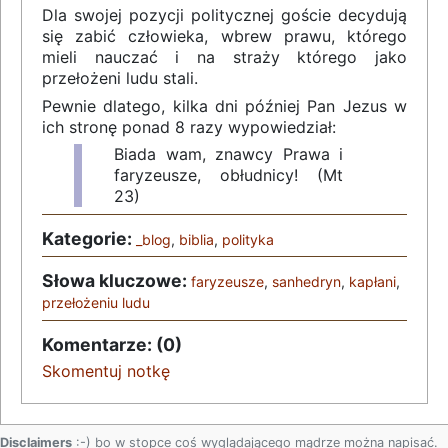
Dla swojej pozycji politycznej goście decydują
się zabić człowieka, wbrew prawu, którego
mieli nauczać i na straży którego jako
przełożeni ludu stali.
Pewnie dlatego, kilka dni później Pan Jezus w
ich stronę ponad 8 razy wypowiedział:
Biada wam, znawcy Prawa i
faryzeusze, obłudnicy! (Mt
23)
Kategorie:
_blog
,
biblia
,
polityka
Słowa kluczowe:
faryzeusze
,
sanhedryn
,
kapłani
,
przełożeniu ludu
Komentarze: (0)
Skomentuj notkę
Disclaimers
:-) bo w stopce coś wyglądającego mądrze można napisać.