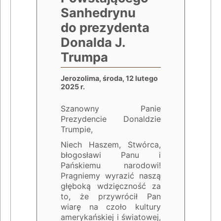
Sanhedrynu
do prezydenta
Donalda J.
Trumpa
Jerozolima, środa, 12 lutego
2025 r.
Szanowny Panie
Prezydencie Donaldzie
Trumpie,
Niech Haszem, Stwórca,
błogosławi Panu i
Pańskiemu narodowi!
Pragniemy wyrazić naszą
głęboką wdzięczność za
to, że przywrócił Pan
wiarę na czoło kultury
amerykańskiej i światowej,