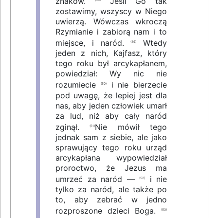
znaków.
Jeśli Go tak
zostawimy, wszyscy w Niego
uwierzą. Wówczas wkroczą
Rzymianie i zabiorą nam i to
miejsce, i naród.
Wtedy
(49)
jeden z nich, Kajfasz, który
tego roku był arcykapłanem,
powiedział: Wy nic nie
rozumiecie
i nie bierzecie
(50)
pod uwagę, że lepiej jest dla
nas, aby jeden człowiek umarł
za lud, niż aby cały naród
zginął.
Nie mówił tego
(51)
jednak sam z siebie, ale jako
sprawujący tego roku urząd
arcykapłana wypowiedział
proroctwo, że Jezus ma
umrzeć za naród —
i nie
(52)
tylko za naród, ale także po
to, aby zebrać w jedno
rozproszone dzieci Boga.
(53)