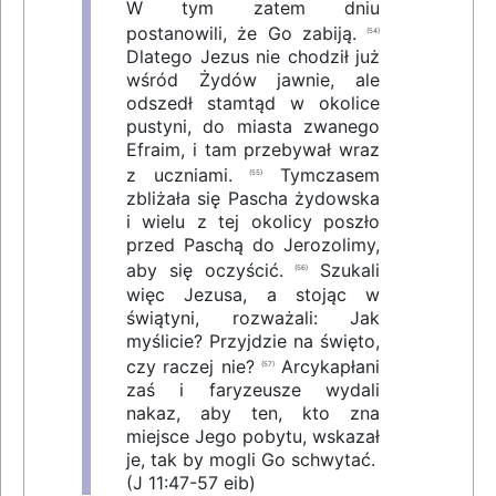
W tym zatem dniu
postanowili, że Go zabiją.
(54)
Dlatego Jezus nie chodził już
wśród Żydów jawnie, ale
odszedł stamtąd w okolice
pustyni, do miasta zwanego
Efraim, i tam przebywał wraz
z uczniami.
Tymczasem
(55)
zbliżała się Pascha żydowska
i wielu z tej okolicy poszło
przed Paschą do Jerozolimy,
aby się oczyścić.
Szukali
(56)
więc Jezusa, a stojąc w
świątyni, rozważali: Jak
myślicie? Przyjdzie na święto,
czy raczej nie?
Arcykapłani
(57)
zaś i faryzeusze wydali
nakaz, aby ten, kto zna
miejsce Jego pobytu, wskazał
je, tak by mogli Go schwytać.
(J 11:47-57 eib)