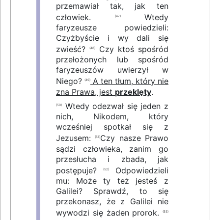
przemawiał tak, jak ten
człowiek.
Wtedy
(47)
faryzeusze powiedzieli:
Czyżbyście i wy dali się
zwieść?
Czy ktoś spośród
(48)
przełożonych lub spośród
faryzeuszów uwierzył w
Niego?
A ten tłum, który nie
(49)
zna Prawa, jest
przeklęty
.
Wtedy odezwał się jeden z
(50)
nich, Nikodem, który
wcześniej spotkał się z
Jezusem:
Czy nasze Prawo
(51)
sądzi człowieka, zanim go
przesłucha i zbada, jak
postępuje?
Odpowiedzieli
(52)
mu: Może ty też jesteś z
Galilei? Sprawdź, to się
przekonasz, że z Galilei nie
wywodzi się żaden prorok.
(53)