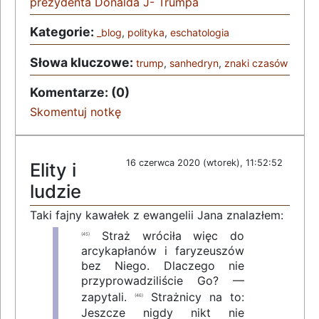
prezydenta Donalda J- Trumpa
Kategorie:
_blog
,
polityka
,
eschatologia
Słowa kluczowe:
trump
,
sanhedryn
,
znaki czasów
Komentarze: (0)
Skomentuj notkę
16 czerwca 2020 (wtorek), 11:52:52
Elity i
ludzie
Taki fajny kawałek z ewangelii Jana znalazłem:
Straż wróciła więc do
(45)
arcykapłanów i faryzeuszów
bez Niego. Dlaczego nie
przyprowadziliście Go? —
zapytali.
Strażnicy na to:
(46)
Jeszcze nigdy nikt nie