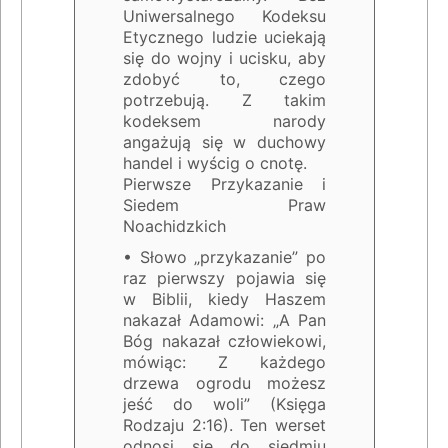
Uniwersalnego Kodeksu
Etycznego ludzie uciekają
się do wojny i ucisku, aby
zdobyć to, czego
potrzebują. Z takim
kodeksem narody
angażują się w duchowy
handel i wyścig o cnotę.
Pierwsze Przykazanie i
Siedem Praw
Noachidzkich
• Słowo „przykazanie” po
raz pierwszy pojawia się
w Biblii, kiedy Haszem
nakazał Adamowi: „A Pan
Bóg nakazał człowiekowi,
mówiąc: Z każdego
drzewa ogrodu możesz
jeść do woli” (Księga
Rodzaju 2:16). Ten werset
odnosi się do siedmiu