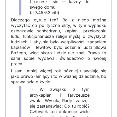
I rozeszli się — każdy do
swego domu.
(J 7:45-53 eib)
Dlaczego cytuję ten? Bo z niego można
wyczytać co polityczne elity, w tym wypadku
członkowie sanhedrynu, kapłani, przełożeniu
ludu, funkcjonariusze religii myślą o zwykłych
ludziach. I aby nie było wątpliwości: zadaniem
kapłanów i lewitów było uczenie ludzi Słowa
Bożego, więc skoro ludzie nie znali Prawa to
sami sobie wydawali świadectwo o swojej
pracy.
I sami, mniej więcej rok później ujawniają się
jako prawo łamiący i to w ważnej dziedzinie, bo
sprawa szła o życie.
W związku z tym
(47)
arcykapłani i faryzeusze
zwołali Wysoką Radę i zaczęli
się zastanawiać: Co tu robić?
Człowiek ten dokonuje wielu
(48)