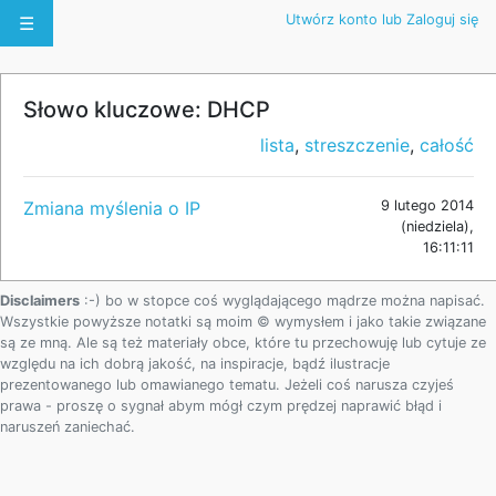
Utwórz konto lub Zaloguj się
☰
Słowo kluczowe: DHCP
lista
,
streszczenie
,
całość
Zmiana myślenia o IP
9 lutego 2014
(niedziela),
16:11:11
Disclaimers
:-) bo w stopce coś wyglądającego mądrze można napisać.
Wszystkie powyższe notatki są moim © wymysłem i jako takie związane
są ze mną. Ale są też materiały obce, które tu przechowuję lub cytuje ze
względu na ich dobrą jakość, na inspiracje, bądź ilustracje
prezentowanego lub omawianego tematu. Jeżeli coś narusza czyjeś
prawa - proszę o sygnał abym mógł czym prędzej naprawić błąd i
naruszeń zaniechać.