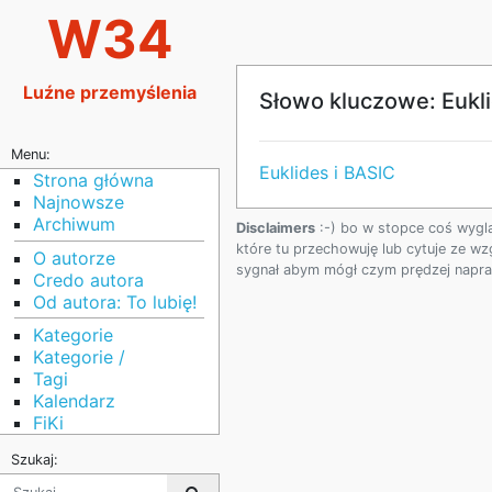
W34
Luźne przemyślenia
Słowo kluczowe: Eukl
Menu:
Euklides i BASIC
Strona główna
Najnowsze
Archiwum
Disclaimers
:-) bo w stopce coś wygl
które tu przechowuję lub cytuje ze wz
O autorze
sygnał abym mógł czym prędzej napraw
Credo autora
Od autora: To lubię!
Kategorie
Kategorie /
Tagi
Kalendarz
FiKi
Szukaj: