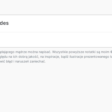
ides
ądającego mądrze można napisać. Wszystkie powyższe notatki są moim © w
ględu na ich dobrą jakość, na inspiracje, bądź ilustracje prezentowanego
ić błąd i naruszeń zaniechać.