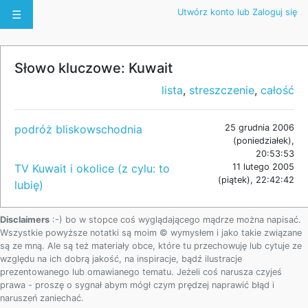
Utwórz konto lub Zaloguj się
☰
Słowo kluczowe: Kuwait
lista
,
streszczenie
,
całość
podróż bliskowschodnia
25 grudnia 2006
(poniedziałek),
20:53:53
TV Kuwait i okolice (z cylu: to
11 lutego 2005
(piątek), 22:42:42
lubię)
Disclaimers
:-) bo w stopce coś wyglądającego mądrze można napisać.
Wszystkie powyższe notatki są moim © wymysłem i jako takie związane
są ze mną. Ale są też materiały obce, które tu przechowuję lub cytuje ze
względu na ich dobrą jakość, na inspiracje, bądź ilustracje
prezentowanego lub omawianego tematu. Jeżeli coś narusza czyjeś
prawa - proszę o sygnał abym mógł czym prędzej naprawić błąd i
naruszeń zaniechać.