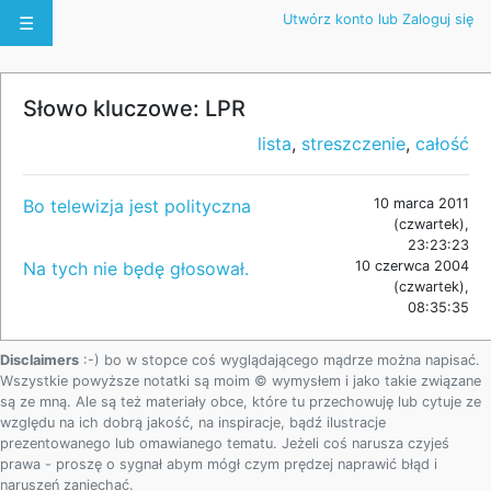
Utwórz konto lub Zaloguj się
☰
Słowo kluczowe: LPR
lista
,
streszczenie
,
całość
Bo telewizja jest polityczna
10 marca 2011
(czwartek),
23:23:23
Na tych nie będę głosował.
10 czerwca 2004
(czwartek),
08:35:35
Disclaimers
:-) bo w stopce coś wyglądającego mądrze można napisać.
Wszystkie powyższe notatki są moim © wymysłem i jako takie związane
są ze mną. Ale są też materiały obce, które tu przechowuję lub cytuje ze
względu na ich dobrą jakość, na inspiracje, bądź ilustracje
prezentowanego lub omawianego tematu. Jeżeli coś narusza czyjeś
prawa - proszę o sygnał abym mógł czym prędzej naprawić błąd i
naruszeń zaniechać.