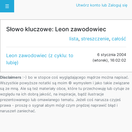
Utwórz konto lub Zaloguj się
☰
Słowo kluczowe: Leon zawodowiec
lista
,
streszczenie
,
całość
Leon zawodowiec (z cyklu: to
6 stycznia 2004
(wtorek), 16:02:02
lubię)
Disclaimers
:-) bo w stopce coś wyglądającego mądrze można napisać.
Wszystkie powyższe notatki są moim © wymysłem i jako takie związane
są ze mną. Ale są też materiały obce, które tu przechowuję lub cytuje ze
względu na ich dobrą jakość, na inspiracje, bądź ilustracje
prezentowanego lub omawianego tematu. Jeżeli coś narusza czyjeś
prawa - proszę o sygnał abym mógł czym prędzej naprawić błąd i
naruszeń zaniechać.