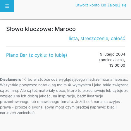
Utwórz konto lub Zaloguj się
☰
Słowo kluczowe: Maroco
lista
,
streszczenie
,
całość
Piano Bar (z cyklu: to lubię)
9 lutego 2004
(poniedziałek),
13:00:00
Disclaimers
:-) bo w stopce coś wyglądającego mądrze można napisać.
Wszystkie powyższe notatki są moim © wymysłem i jako takie związane
są ze mną. Ale są też materiały obce, które tu przechowuję lub cytuje ze
względu na ich dobrą jakość, na inspiracje, bądź ilustracje
prezentowanego lub omawianego tematu. Jeżeli coś narusza czyjeś
prawa - proszę o sygnał abym mógł czym prędzej naprawić błąd i
naruszeń zaniechać.