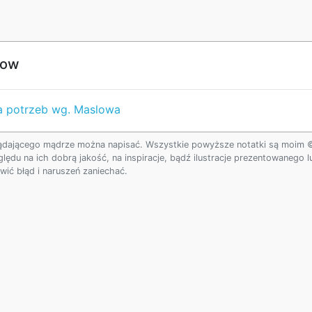
łow
ia potrzeb wg. Maslowa
ądającego mądrze można napisać. Wszystkie powyższe notatki są moim © w
ględu na ich dobrą jakość, na inspiracje, bądź ilustracje prezentowanego
ić błąd i naruszeń zaniechać.