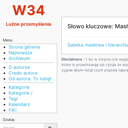
W34
Luźne przemyślenia
Słowo kluczowe: Mas
Menu:
Sałatka masłowa i hierarch
Strona główna
Najnowsze
Archiwum
Disclaimers
:-) bo w stopce coś wygl
które tu przechowuję lub cytuje ze wz
O autorze
sygnał abym mógł czym prędzej napraw
Credo autora
Od autora: To lubię!
Kategorie
Kategorie /
Tagi
Kalendarz
FiKi
Szukaj: