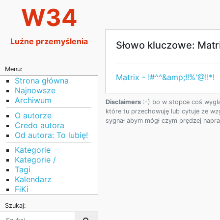
W34
Luźne przemyślenia
Słowo kluczowe: Matr
Menu:
Matrix - !#^^&amp;!!%'@!!*!
Strona główna
Najnowsze
Archiwum
Disclaimers
:-) bo w stopce coś wygl
które tu przechowuję lub cytuje ze wz
O autorze
sygnał abym mógł czym prędzej napraw
Credo autora
Od autora: To lubię!
Kategorie
Kategorie /
Tagi
Kalendarz
FiKi
Szukaj: