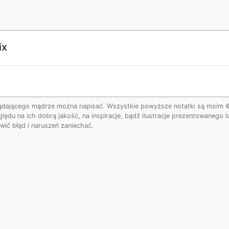
ix
ądającego mądrze można napisać. Wszystkie powyższe notatki są moim © w
ględu na ich dobrą jakość, na inspiracje, bądź ilustracje prezentowanego
ić błąd i naruszeń zaniechać.