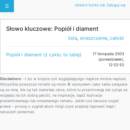
Utwórz konto lub Zaloguj się
☰
Słowo kluczowe: Popiół i diament
lista
,
streszczenie
,
całość
Popiół i diament (z cyklu: to lubię)
17 listopada 2003
(poniedziałek),
12:52:52
Disclaimers
:-) bo w stopce coś wyglądającego mądrze można napisać.
Wszystkie powyższe notatki są moim © wymysłem i jako takie związane
są ze mną. Ale są też materiały obce, które tu przechowuję lub cytuje ze
względu na ich dobrą jakość, na inspiracje, bądź ilustracje
prezentowanego lub omawianego tematu. Jeżeli coś narusza czyjeś
prawa - proszę o sygnał abym mógł czym prędzej naprawić błąd i
naruszeń zaniechać.