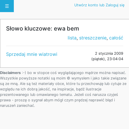
Utwórz konto lub Zaloguj się
☰
Słowo kluczowe: ewa bem
lista
,
streszczenie
,
całość
Sprzedaj mnie wiatrowi
2 stycznia 2009
(piątek), 23:04:04
Disclaimers
:-) bo w stopce coś wyglądającego mądrze można napisać.
Wszystkie powyższe notatki są moim © wymysłem i jako takie związane
są ze mną. Ale są też materiały obce, które tu przechowuję lub cytuje ze
względu na ich dobrą jakość, na inspiracje, bądź ilustracje
prezentowanego lub omawianego tematu. Jeżeli coś narusza czyjeś
prawa - proszę o sygnał abym mógł czym prędzej naprawić błąd i
naruszeń zaniechać.