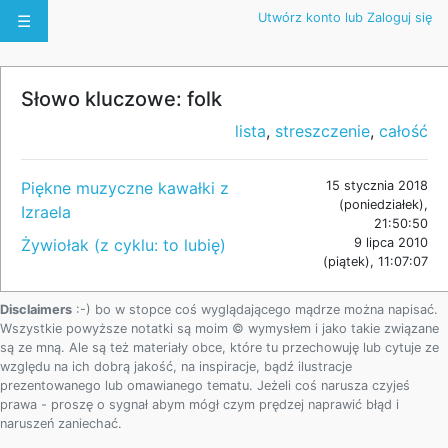
Utwórz konto lub Zaloguj się
☰
Słowo kluczowe: folk
lista
,
streszczenie
,
całość
Piękne muzyczne kawałki z
15 stycznia 2018
(poniedziałek),
Izraela
21:50:50
Żywiołak (z cyklu: to lubię)
9 lipca 2010
(piątek), 11:07:07
Disclaimers
:-) bo w stopce coś wyglądającego mądrze można napisać.
Wszystkie powyższe notatki są moim © wymysłem i jako takie związane
są ze mną. Ale są też materiały obce, które tu przechowuję lub cytuje ze
względu na ich dobrą jakość, na inspiracje, bądź ilustracje
prezentowanego lub omawianego tematu. Jeżeli coś narusza czyjeś
prawa - proszę o sygnał abym mógł czym prędzej naprawić błąd i
naruszeń zaniechać.