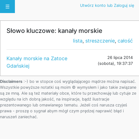
Utwórz konto lub Zaloguj się
☰
Słowo kluczowe: kanały morskie
lista
,
streszczenie
,
całość
Kanały morskie na Zatoce
26 lipca 2014
(sobota), 19:37:37
Gdańskiej
Disclaimers
:-) bo w stopce coś wyglądającego mądrze można napisać.
Wszystkie powyższe notatki są moim © wymysłem i jako takie związane
są ze mną. Ale są też materiały obce, które tu przechowuję lub cytuje ze
względu na ich dobrą jakość, na inspiracje, bądź ilustracje
prezentowanego lub omawianego tematu. Jeżeli coś narusza czyjeś
prawa - proszę o sygnał abym mógł czym prędzej naprawić błąd i
naruszeń zaniechać.