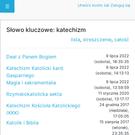
Utwórz konto lub Zaloguj się
☰
Słowo kluczowe: katechizm
lista
,
streszczenie
,
całość
Deal z Panem Bogiem
9 lipca 2022
(sobota), 18:35:35
Katechizm Katolicki kard.
9 lipca 2022
(sobota), 14:13:13
Gasparriego
Magia i sakramentalia
9 lipca 2022
(sobota), 13:59:59
Rzymskokatolicka sekta
11 stycznia 2020
(sobota), 13:17:17
Katechizm Kościoła Katolickiego
24 grudnia 2017
(niedziela),
(KKK)
17:05:05
Katolik i Biblia
15 sierpnia 2017
(wtorek),
23:35:35