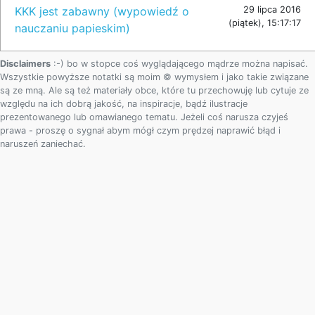
KKK jest zabawny (wypowiedź o
29 lipca 2016
(piątek), 15:17:17
nauczaniu papieskim)
Disclaimers
:-) bo w stopce coś wyglądającego mądrze można napisać.
Wszystkie powyższe notatki są moim © wymysłem i jako takie związane
są ze mną. Ale są też materiały obce, które tu przechowuję lub cytuje ze
względu na ich dobrą jakość, na inspiracje, bądź ilustracje
prezentowanego lub omawianego tematu. Jeżeli coś narusza czyjeś
prawa - proszę o sygnał abym mógł czym prędzej naprawić błąd i
naruszeń zaniechać.