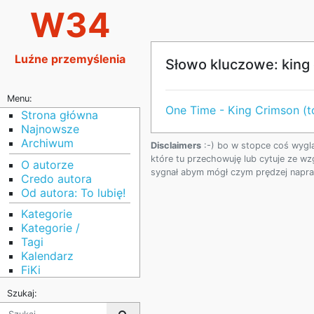
W34
Luźne przemyślenia
Słowo kluczowe: king
Menu:
One Time - King Crimson (to
Strona główna
Najnowsze
Archiwum
Disclaimers
:-) bo w stopce coś wygl
które tu przechowuję lub cytuje ze wz
O autorze
sygnał abym mógł czym prędzej napraw
Credo autora
Od autora: To lubię!
Kategorie
Kategorie /
Tagi
Kalendarz
FiKi
Szukaj: