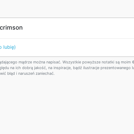
 crimson
 lubię)
ądającego mądrze można napisać. Wszystkie powyższe notatki są moim © w
ględu na ich dobrą jakość, na inspiracje, bądź ilustracje prezentowanego
ić błąd i naruszeń zaniechać.