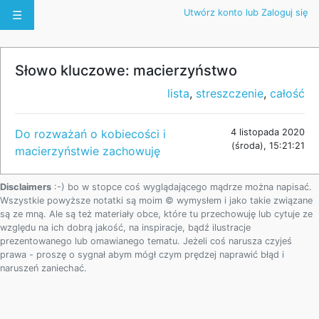
Utwórz konto lub Zaloguj się
☰
Słowo kluczowe: macierzyństwo
lista
,
streszczenie
,
całość
Do rozważań o kobiecości i
4 listopada 2020
(środa), 15:21:21
macierzyństwie zachowuję
Disclaimers
:-) bo w stopce coś wyglądającego mądrze można napisać.
Wszystkie powyższe notatki są moim © wymysłem i jako takie związane
są ze mną. Ale są też materiały obce, które tu przechowuję lub cytuje ze
względu na ich dobrą jakość, na inspiracje, bądź ilustracje
prezentowanego lub omawianego tematu. Jeżeli coś narusza czyjeś
prawa - proszę o sygnał abym mógł czym prędzej naprawić błąd i
naruszeń zaniechać.