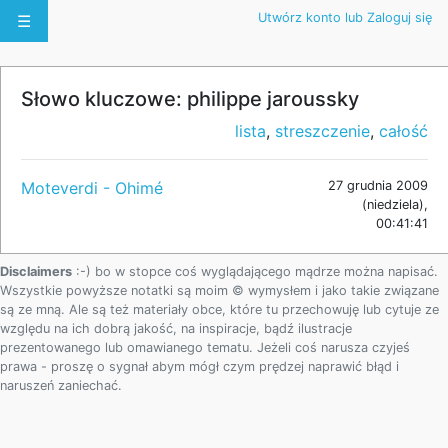
Utwórz konto lub Zaloguj się
☰
Słowo kluczowe: philippe jaroussky
lista
,
streszczenie
,
całość
Moteverdi - Ohimé
27 grudnia 2009
(niedziela),
00:41:41
Disclaimers
:-) bo w stopce coś wyglądającego mądrze można napisać.
Wszystkie powyższe notatki są moim © wymysłem i jako takie związane
są ze mną. Ale są też materiały obce, które tu przechowuję lub cytuje ze
względu na ich dobrą jakość, na inspiracje, bądź ilustracje
prezentowanego lub omawianego tematu. Jeżeli coś narusza czyjeś
prawa - proszę o sygnał abym mógł czym prędzej naprawić błąd i
naruszeń zaniechać.