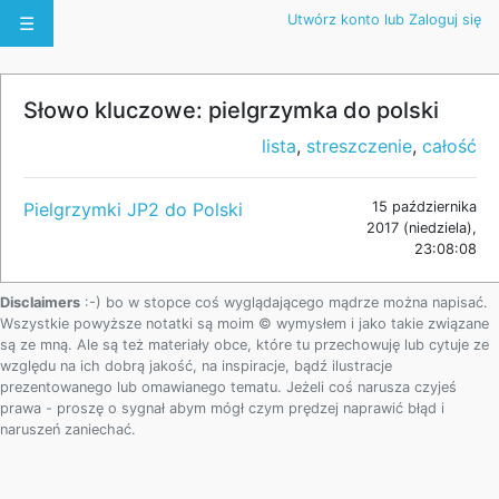
Utwórz konto lub Zaloguj się
☰
Słowo kluczowe: pielgrzymka do polski
lista
,
streszczenie
,
całość
Pielgrzymki JP2 do Polski
15 października
2017 (niedziela),
23:08:08
Disclaimers
:-) bo w stopce coś wyglądającego mądrze można napisać.
Wszystkie powyższe notatki są moim © wymysłem i jako takie związane
są ze mną. Ale są też materiały obce, które tu przechowuję lub cytuje ze
względu na ich dobrą jakość, na inspiracje, bądź ilustracje
prezentowanego lub omawianego tematu. Jeżeli coś narusza czyjeś
prawa - proszę o sygnał abym mógł czym prędzej naprawić błąd i
naruszeń zaniechać.