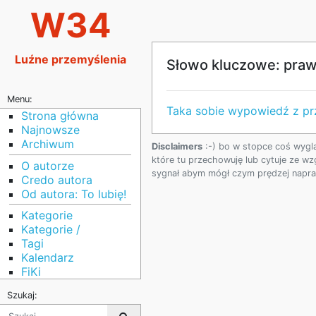
W34
Luźne przemyślenia
Słowo kluczowe: pra
Menu:
Taka sobie wypowiedź z pr
Strona główna
Najnowsze
Archiwum
Disclaimers
:-) bo w stopce coś wygl
które tu przechowuję lub cytuje ze wz
O autorze
sygnał abym mógł czym prędzej napraw
Credo autora
Od autora: To lubię!
Kategorie
Kategorie /
Tagi
Kalendarz
FiKi
Szukaj: