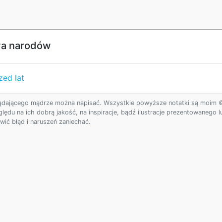
wa narodów
zed lat
ądającego mądrze można napisać. Wszystkie powyższe notatki są moim © w
ględu na ich dobrą jakość, na inspiracje, bądź ilustracje prezentowanego
ić błąd i naruszeń zaniechać.