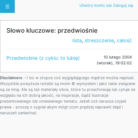
Utwórz konto lub Zaloguj się
☰
Słowo kluczowe: przedwiośnie
lista
,
streszczenie
,
całość
Przedwiośnie (z cyklu: to lubię)
10 lutego 2004
(wtorek), 19:02:02
Disclaimers
:-) bo w stopce coś wyglądającego mądrze można napisać.
Wszystkie powyższe notatki są moim © wymysłem i jako takie związane
są ze mną. Ale są też materiały obce, które tu przechowuję lub cytuje ze
względu na ich dobrą jakość, na inspiracje, bądź ilustracje
prezentowanego lub omawianego tematu. Jeżeli coś narusza czyjeś
prawa - proszę o sygnał abym mógł czym prędzej naprawić błąd i
naruszeń zaniechać.