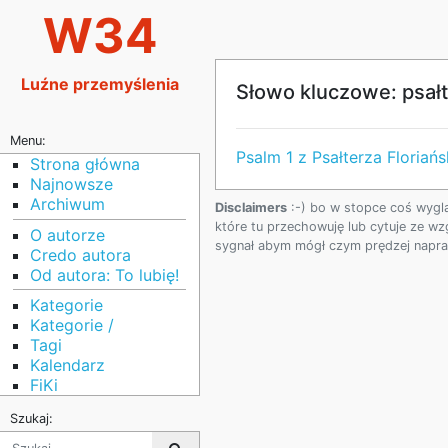
W34
Luźne przemyślenia
Słowo kluczowe: psałte
Menu:
Psalm 1 z Psałterza Floriań
Strona główna
Najnowsze
Archiwum
Disclaimers
:-) bo w stopce coś wygl
które tu przechowuję lub cytuje ze wz
O autorze
sygnał abym mógł czym prędzej napraw
Credo autora
Od autora: To lubię!
Kategorie
Kategorie /
Tagi
Kalendarz
FiKi
Szukaj: