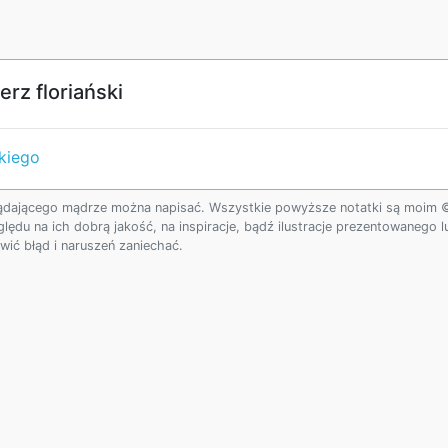
rz floriański
skiego
ądającego mądrze można napisać. Wszystkie powyższe notatki są moim © w
ględu na ich dobrą jakość, na inspiracje, bądź ilustracje prezentowanego
ić błąd i naruszeń zaniechać.