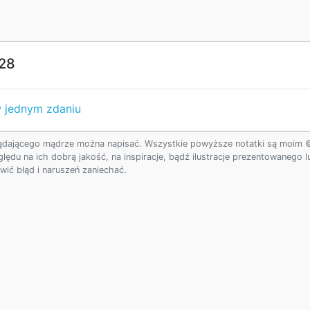
:28
w jednym zdaniu
ądającego mądrze można napisać. Wszystkie powyższe notatki są moim © w
ględu na ich dobrą jakość, na inspiracje, bądź ilustracje prezentowanego
ić błąd i naruszeń zaniechać.