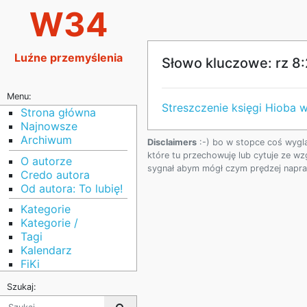
W34
Luźne przemyślenia
Słowo kluczowe: rz 8
Menu:
Streszczenie księgi Hioba 
Strona główna
Najnowsze
Archiwum
Disclaimers
:-) bo w stopce coś wygl
które tu przechowuję lub cytuje ze wz
O autorze
sygnał abym mógł czym prędzej napraw
Credo autora
Od autora: To lubię!
Kategorie
Kategorie /
Tagi
Kalendarz
FiKi
Szukaj: