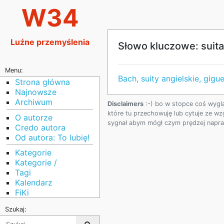
W34
Luźne przemyślenia
Słowo kluczowe: suita
Menu:
Bach, suity angielskie, gig
Strona główna
Najnowsze
Archiwum
Disclaimers
:-) bo w stopce coś wygl
które tu przechowuję lub cytuje ze wz
O autorze
sygnał abym mógł czym prędzej napraw
Credo autora
Od autora: To lubię!
Kategorie
Kategorie /
Tagi
Kalendarz
FiKi
Szukaj: