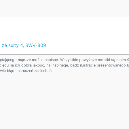
ue ze suity 4, BWV-809
ądającego mądrze można napisać. Wszystkie powyższe notatki są moim © w
ględu na ich dobrą jakość, na inspiracje, bądź ilustracje prezentowanego
ić błąd i naruszeń zaniechać.