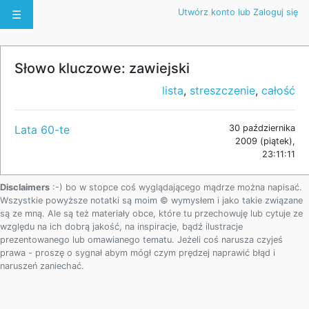
Utwórz konto lub Zaloguj się
☰
Słowo kluczowe: zawiejski
lista
,
streszczenie
,
całość
Lata 60-te
30 października
2009 (piątek),
23:11:11
Disclaimers
:-) bo w stopce coś wyglądającego mądrze można napisać.
Wszystkie powyższe notatki są moim © wymysłem i jako takie związane
są ze mną. Ale są też materiały obce, które tu przechowuję lub cytuje ze
względu na ich dobrą jakość, na inspiracje, bądź ilustracje
prezentowanego lub omawianego tematu. Jeżeli coś narusza czyjeś
prawa - proszę o sygnał abym mógł czym prędzej naprawić błąd i
naruszeń zaniechać.