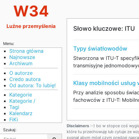
W34
Luźne przemyślenia
Słowo kluczowe: ITU
Menu:
Typy światłowodów
Strona główna
Najnowsze
Stworzona w ITU-T specyfik
Archiwum
transmisyjne jednomodowych
O autorze
Credo autora
Klasy mobilności usług 
Od autora: To lubię!
Przy analizie sposobu świ
Kategorie
fachowców z ITU-T: Mobilno
Kategorie /
Tagi
Kalendarz
FiKi
Disclaimers
:-) bo w stopce coś wygl
Szukaj:
które tu przechowuję lub cytuje ze wz
sygnał abym mógł czym prędzej napraw