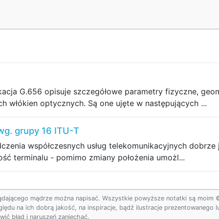
acja G.656 opisuje szczegółowe parametry fizyczne, geom
 włókien optycznych. Są one ujęte w następujących ...
wg. grupy 16 ITU-T
adczenia współczesnych usług telekomunikacyjnych dobrze
ść terminalu - pomimo zmiany położenia umożl...
ądającego mądrze można napisać. Wszystkie powyższe notatki są moim © w
ględu na ich dobrą jakość, na inspiracje, bądź ilustracje prezentowanego
ić błąd i naruszeń zaniechać.