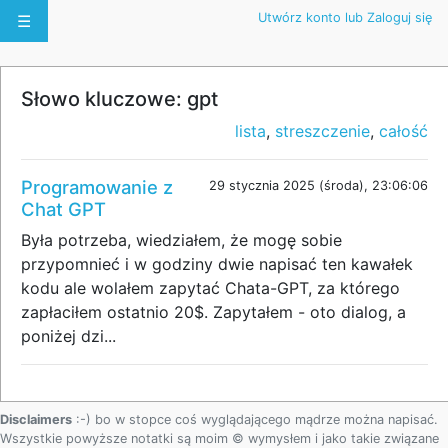
Utwórz konto lub Zaloguj się
☰
Słowo kluczowe: gpt
lista
,
streszczenie
,
całość
Programowanie z
29 stycznia 2025 (środa), 23:06:06
Chat GPT
Była potrzeba, wiedziałem, że mogę sobie
przypomnieć i w godziny dwie napisać ten kawałek
kodu ale wolałem zapytać Chata-GPT, za którego
zapłaciłem ostatnio 20$. Zapytałem - oto dialog, a
poniżej dzi...
Disclaimers
:-) bo w stopce coś wyglądającego mądrze można napisać.
Wszystkie powyższe notatki są moim © wymysłem i jako takie związane