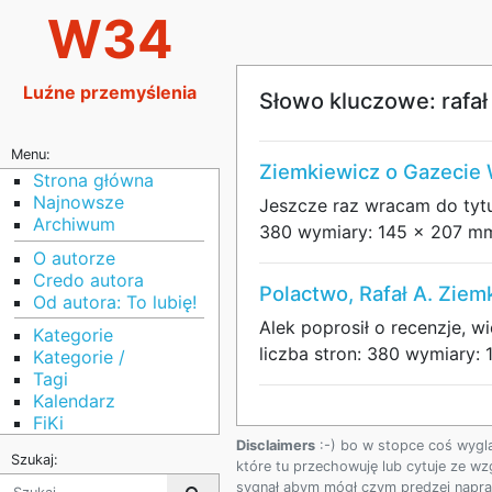
W34
Luźne przemyślenia
Słowo kluczowe: rafał
Menu:
Ziemkiewicz o Gazecie
Strona główna
Najnowsze
Jeszcze raz wracam do tytu
Archiwum
380 wymiary: 145 x 207 mm 
O autorze
Credo autora
Polactwo, Rafał A. Ziem
Od autora: To lubię!
Alek poprosił o recenzje, 
Kategorie
liczba stron: 380 wymiary:
Kategorie /
Tagi
Kalendarz
FiKi
Disclaimers
:-) bo w stopce coś wygl
Szukaj:
które tu przechowuję lub cytuje ze wz
sygnał abym mógł czym prędzej napraw