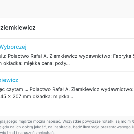
 ziemkiewicz
 Wyborczej
łu: Polactwo Rafał A. Ziemkiewicz wydawnictwo: Fabryka S
okładka: miękka cena: poży...
kiewicz
więc czytam ... Polactwo Rafał A. Ziemkiewicz wydawnictwo
 145 x 207 mm okładka: miękka...
ądającego mądrze można napisać. Wszystkie powyższe notatki są moim © w
ględu na ich dobrą jakość, na inspiracje, bądź ilustracje prezentowanego
ić błąd i naruszeń zaniechać.