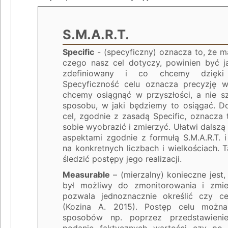
S.M.A.R.T.
Specific
- (specyficzny) oznacza to, że m
czego nasz cel dotyczy, powinien być j
zdefiniowany i co chcemy dzięki
Specyficzność celu oznacza precyzję w
chcemy osiągnąć w przyszłości, a nie s
sposobu, w jaki będziemy to osiągać. D
cel, zgodnie z zasadą Specific, oznacza
sobie wyobrazić i zmierzyć. Ułatwi dalszą
aspektami zgodnie z formułą S.M.A.R.T. 
na konkretnych liczbach i wielkościach. 
śledzić postępy jego realizacji.
Measurable
– (mierzalny) konieczne jest,
był możliwy do zmonitorowania i zmier
pozwala jednoznacznie określić czy cel
(Kozina A. 2015). Postęp celu można
sposobów np. poprzez przedstawieni
podanie faktycznych wartości czy po 