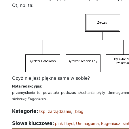
Ot, np. ta:
Czyż nie jest piękna sama w sobie?
Nota redakcyjna:
przemyślenie to powstało podczas słuchania płyty Ummagum
siekerką Eugeniuszu
.
Kategorie:
tkp
,
zarządzanie
,
_blog
Słowa kluczowe:
pink floyd
,
Ummaguma
,
Eugeniusz
,
sie