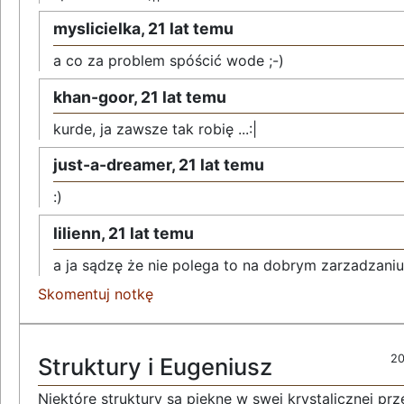
myslicielka,
21 lat temu
a co za problem spóścić wode ;-)
khan-goor,
21 lat temu
kurde, ja zawsze tak robię ...:|
just-a-dreamer,
21 lat temu
:)
lilienn,
21 lat temu
a ja sądzę że nie polega to na dobrym zarzadzaniu 
Skomentuj notkę
20
Struktury i Eugeniusz
Niektóre struktury są piękne w swej krystalicznej prz