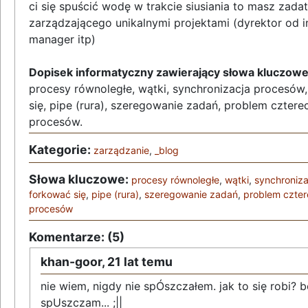
ci się spuścić wodę w trakcie siusiania to masz zad
zarządzającego unikalnymi projektami (dyrektor od i
manager itp)
Dopisek informatyczny zawierający słowa kluczowe
procesy równoległe, wątki, synchronizacja procesów,
się, pipe (rura), szeregowanie zadań, problem cztere
procesów.
Kategorie:
zarządzanie
,
_blog
Słowa kluczowe:
procesy równoległe
,
wątki
,
synchroniz
forkować się
,
pipe (rura)
,
szeregowanie zadań
,
problem czter
procesów
Komentarze: (5)
khan-goor,
21 lat temu
nie wiem, nigdy nie spÓszczałem. jak to się robi? b
spUszczam... ;||