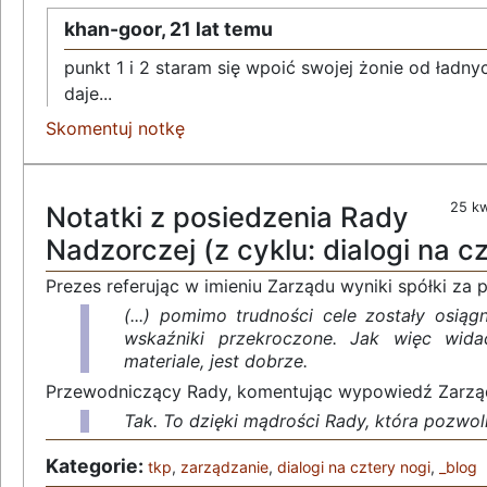
khan-goor,
21 lat temu
punkt 1 i 2 staram się wpoić swojej żonie od ładnych 1
daje...
Skomentuj notkę
25 kw
Notatki z posiedzenia Rady
Nadzorczej (z cyklu: dialogi na c
Prezes referując w imieniu Zarządu wyniki spółki za 
(...) pomimo trudności cele zostały osiąg
wskaźniki przekroczone. Jak więc wid
materiale, jest dobrze.
Przewodniczący Rady, komentując wypowiedź Zarzą
Tak. To dzięki mądrości Rady, która pozwoli
Kategorie:
tkp
,
zarządzanie
,
dialogi na cztery nogi
,
_blog