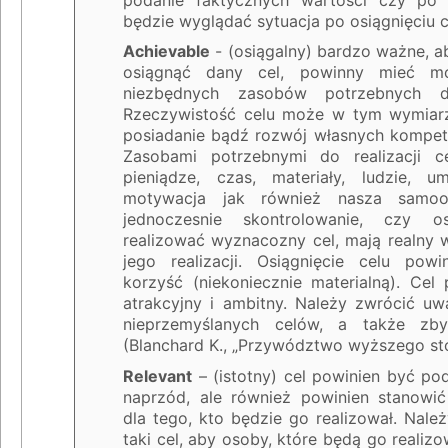
będzie wyglądać sytuacja po osiągnięciu c
Achievable
- (osiągalny) bardzo ważne, a
osiągnąć dany cel, powinny mieć mo
niezbędnych zasobów potrzebnych do
Rzeczywistość celu może w tym wymiar
posiadanie bądź rozwój własnych kompeten
Zasobami potrzebnymi do realizacji 
pieniądze, czas, materiały, ludzie, um
motywacja jak również nasza samooc
jednoczesnie skontrolowanie, czy 
realizować wyznacozny cel, mają realny
jego realizacji. Osiągnięcie celu po
korzyść (niekoniecznie materialną). Cel
atrakcyjny i ambitny. Należy zwrócić uw
nieprzemyślanych celów, a także zb
(Blanchard K., „Przywództwo wyższego sto
Relevant
– (istotny) cel powinien być p
naprzód, ale również powinien stanowić
dla tego, kto będzie go realizował. Nal
taki cel, aby osoby, które będą go realiz