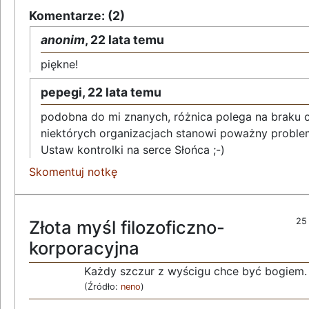
Komentarze: (2)
anonim
,
22 lata temu
piękne!
pepegi,
22 lata temu
podobna do mi znanych, różnica polega na braku
niektórych organizacjach stanowi poważny proble
Ustaw kontrolki na serce Słońca ;-)
Skomentuj notkę
25
Złota myśl filozoficzno-
korporacyjna
Każdy szczur z wyścigu chce być bogiem.
(Źródło:
neno
)