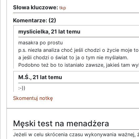
Słowa kluczowe:
tkp
Komentarze: (2)
myslicielka,
21 lat temu
masakra po prostu
p.s. niezła analiza choć jeśli chodzi o życie moje 
a jeśli chodzi o świat to ja o tym nie myślałam.
Podobno też bo to istaniało zawsze, jakieś tam wy
M.Ś.,
21 lat temu
:-))
Skomentuj notkę
Męski test na menadżera
Jeżeli w celu skrócenia czasu wykonywania ważnej, ż