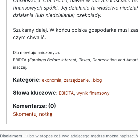
Obserwacja:
Coca-cola, nawet w dużych ilościach te
finansowych spółki. Jej działanie (a właściwe niedzia
działania (lub niedziałania) czekolady.
Szukamy dalej. W końcu polska gospodarka musi zask
czym chwalić.
Dla niewtajemniczonych:
EBIDTA
(Earnings Before Interest, Taxes, Depreciation and Amort
inaczej.
Kategorie:
ekonomia
,
zarządzanie
,
_blog
Słowa kluczowe:
EBIDTA
,
wynik finansowy
Komentarze: (0)
Skomentuj notkę
Disclaimers
:-) bo w stopce coś wyglądającego mądrze można napisać. 