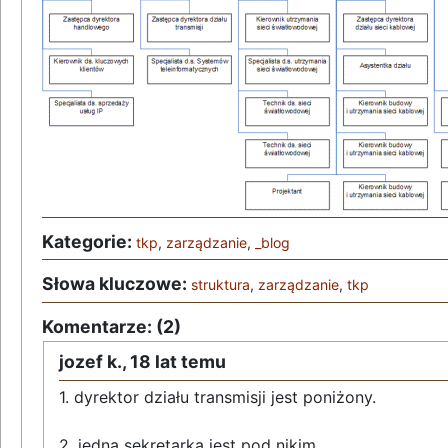
Kategorie:
tkp
,
zarządzanie
,
_blog
Słowa kluczowe:
struktura
,
zarządzanie
,
tkp
Komentarze: (2)
jozef k.,
18 lat temu
1. dyrektor działu transmisji jest poniżony.
2. jedna sekretarka jest pod nikim.