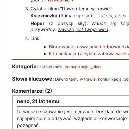
Cytat z filmu "Dawno temu w trawie"
Księżniczka
(tłumacząc się):
.... ale ja, ale ja..
Hoper
(z pozycji siły):
Naucz się ksi
przywódcy:
zawsze jest twoja wina
!
Linki
Blogowanie, oswajanie i odpowiedzi
Komunikacja (z cyklu: zabawa w sło
Kategorie:
zarządzanie
,
komunikacja
,
_blog
Słowa kluczowe:
Dawno temu w trawie
,
komunikacja
,
od
Komentarze: (2)
neno,
21 lat temu
to wieczne czuwanie jest męczące. Doszłam do wn
najlepiej sie nie odzywać, wzglednie "konwersacje
pożegnań.