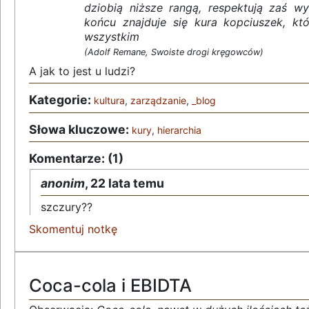
dziobią niższe rangą, respektują zaś w
końcu znajduje się kura kopciuszek, kt
wszystkim
(Adolf Remane, Swoiste drogi kręgowców)
A jak to jest u ludzi?
Kategorie:
kultura
,
zarządzanie
,
_blog
Słowa kluczowe:
kury
,
hierarchia
Komentarze: (1)
anonim
,
22 lata temu
szczury??
Skomentuj notkę
Coca-cola i EBIDTA