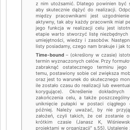
z nim utożsamić. Dlatego powinien być s
aby skutecznie dążyć do realizacji. Od
między pracownikami jest uzgodnien
aktywny, tak aby każdy pracownik miał p
jego funkcja w realizacji celu jest isto
etapie warto stworzyć listę niezbędnych 
umiejętności, wiedzy i zasobów. Następni
listy posiadamy, czego nam brakuje i jak t
Time-bound
– (określony w czasie) istot
termin wyznaczonych celów. Przy formuło
zabraknąć ostatecznego terminu jego o
temu, postawiony sobie cel zwiększa mobi
oraz jest to warunek do skutecznego mon
ile zostało czasu do realizacji lub ewentua
korygujące). Określenie dokładnyc
zakończenia celu, a także poszczególny
uniknięcie pułapki w postaci ciągłego 
później. Należy uważać, by nie przyjąć
założeń, czyli takich, że cel zostanie 
krótkim czasie (Janasz K, Wiśniewsk
projektami w organizacji” s.55). Ustalenie