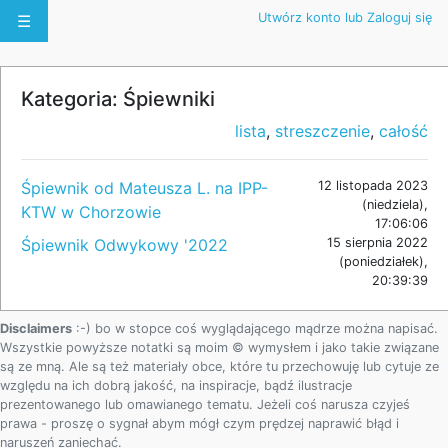
Utwórz konto lub Zaloguj się
☰
Kategoria: Śpiewniki
lista
,
streszczenie
,
całość
Śpiewnik od Mateusza L. na IPP-
12 listopada 2023
(niedziela),
KTW w Chorzowie
17:06:06
Śpiewnik Odwykowy '2022
15 sierpnia 2022
(poniedziałek),
20:39:39
Disclaimers
:-) bo w stopce coś wyglądającego mądrze można napisać.
Wszystkie powyższe notatki są moim © wymysłem i jako takie związane
są ze mną. Ale są też materiały obce, które tu przechowuję lub cytuje ze
względu na ich dobrą jakość, na inspiracje, bądź ilustracje
prezentowanego lub omawianego tematu. Jeżeli coś narusza czyjeś
prawa - proszę o sygnał abym mógł czym prędzej naprawić błąd i
naruszeń zaniechać.