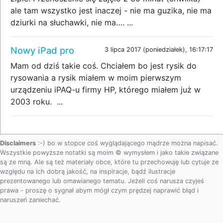
ale tam wszystko jest inaczej - nie ma guzika, nie ma
dziurki na słuchawki, nie ma…. ...
Nowy iPad pro
3 lipca 2017 (poniedziałek), 16:17:17
Mam od dziś takie coś. Chciałem bo jest rysik do
rysowania a rysik miałem w moim pierwszym
urządzeniu iPAQ-u firmy HP, którego miałem już w
2003 roku. ...
Disclaimers
:-) bo w stopce coś wyglądającego mądrze można napisać.
Wszystkie powyższe notatki są moim © wymysłem i jako takie związane
są ze mną. Ale są też materiały obce, które tu przechowuję lub cytuje ze
względu na ich dobrą jakość, na inspiracje, bądź ilustracje
prezentowanego lub omawianego tematu. Jeżeli coś narusza czyjeś
prawa - proszę o sygnał abym mógł czym prędzej naprawić błąd i
naruszeń zaniechać.