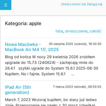
Utwórz konto lub Zaloguj się
☰
Kategoria: apple
lista
,
streszczenie
,
całość
Nowa Macówka -
30 sierpnia 2025 (sobota), 18:30:30
MacBook Air M4 15', 2025
Blog od końca W nocy 29 kwietnia 2026 zrobiłem
upgrade do 15.7.5 (24G624) - zachęcają mnie do
26.4.1 szybki ugrade do System 15.6.1 2025-08-30
Kupiłem. No i fajnie. System 15.6.1 ...
iPad Air (5th
7 marca 2023 (wtorek), 08:55:55
generation)
March 7, 2023 Wczoraj kupiłem, bo stary już ledwo
zipie. Przenoszenie się zajęło z 30 minut (chwilka)