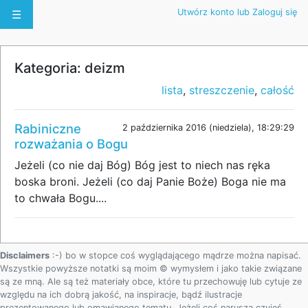
Utwórz konto lub Zaloguj się
☰
Kategoria: deizm
lista
,
streszczenie
,
całość
Rabiniczne
2 października 2016 (niedziela), 18:29:29
rozważania o Bogu
Jeżeli (co nie daj Bóg) Bóg jest to niech nas ręka
boska broni. Jeżeli (co daj Panie Boże) Boga nie ma
to chwała Bogu....
Disclaimers
:-) bo w stopce coś wyglądającego mądrze można napisać.
Wszystkie powyższe notatki są moim © wymysłem i jako takie związane
są ze mną. Ale są też materiały obce, które tu przechowuję lub cytuje ze
względu na ich dobrą jakość, na inspiracje, bądź ilustracje
prezentowanego lub omawianego tematu. Jeżeli coś narusza czyjeś